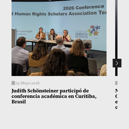
25 Mayo 2026
15 En
Judith Schönsteiner participó de
Nuevo
conferencia académica en Curitiba,
Casas
Brasil
en ab
carre