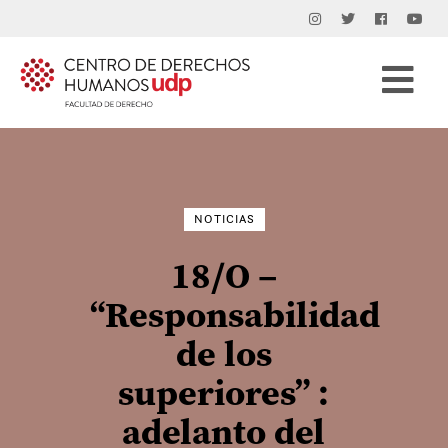
Buscar
por:
NOTICIAS
18/O –
“Responsabilidad
de los
superiores” :
adelanto del