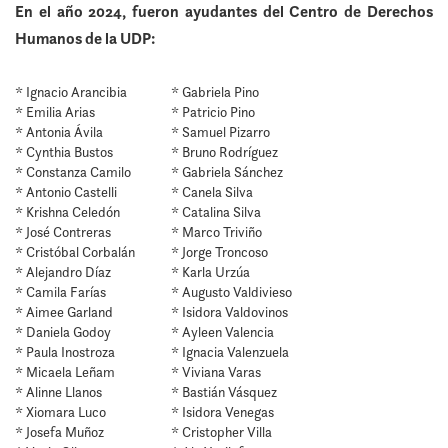
En el año 2024, fueron ayudantes del Centro de Derechos
Humanos de la UDP:
* Ignacio Arancibia
* Gabriela Pino
* Emilia Arias
* Patricio Pino
* Antonia Ávila
* Samuel Pizarro
* Cynthia Bustos
* Bruno Rodríguez
* Constanza Camilo
* Gabriela Sánchez
* Antonio Castelli
* Canela Silva
* Krishna Celedón
* Catalina Silva
* José Contreras
* Marco Triviño
* Cristóbal Corbalán
* Jorge Troncoso
* Alejandro Díaz
* Karla Urzúa
* Camila Farías
* Augusto Valdivieso
* Aimee Garland
* Isidora Valdovinos
* Daniela Godoy
* Ayleen Valencia
* Paula Inostroza
* Ignacia Valenzuela
* Micaela Leñam
* Viviana Varas
* Alinne Llanos
* Bastián Vásquez
* Xiomara Luco
* Isidora Venegas
* Josefa Muñoz
* Cristopher Villa