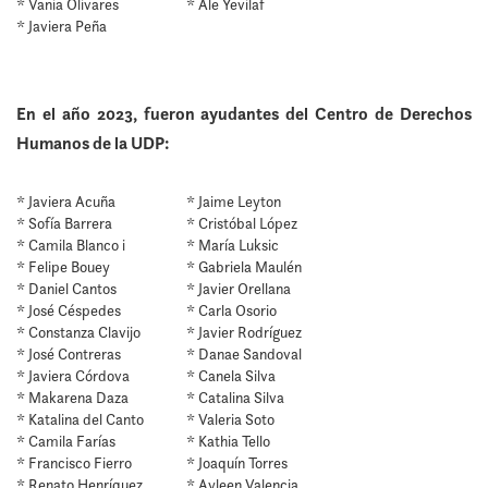
* Vania Olivares
* Ale Yevilaf
* Javiera Peña
En el año 2023, fueron ayudantes del Centro de Derechos
Humanos de la UDP:
* Javiera Acuña
* Jaime Leyton
* Sofía Barrera
* Cristóbal López
* Camila Blanco i
* María Luksic
* Felipe Bouey
* Gabriela Maulén
* Daniel Cantos
* Javier Orellana
* José Céspedes
* Carla Osorio
* Constanza Clavijo
* Javier Rodríguez
* José Contreras
* Danae Sandoval
* Javiera Córdova
* Canela Silva
* Makarena Daza
* Catalina Silva
* Katalina del Canto
* Valeria Soto
* Camila Farías
* Kathia Tello
* Francisco Fierro
* Joaquín Torres
* Renato Henríquez
* Ayleen Valencia