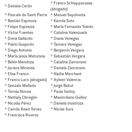
* Franco Schiappacasse
* Daniela Cerón
(abogado)
* Pascale de Saint Pierre
* Manuel Sepúlveda
* Bastián Espinoza
* Kamila Soto
* Felipe Espinoza
* María Fernanda Toledo
* Víctor Fuentes
* Catalina Valenzuela
* Doria Gallardo
* Diana Venegas
* Pablo Guajardo
* Tamara Venegas
* Diego Antonio
* Benjamín Vergara
* María Jesús Maturana
* Sebastián Vergara
* Belén Mendoza
* Catalina Zamorano
* Javiera Miranda
* Daniela Zamorano
* Elisa Franco
* Nadia Marchant
* Franco Luco (abogado)
* Ayleen Valencia
* Gonzalo Mellado
* Jorge Babul
* Tomás Novoa
* Paula Godoy
* Nathaly Obregón
* Maximiliano Guiñez
* Nicolás Pérez
* Daniela Inostroza
* Camila Reed Torres
* Nicole Sura
* Francisca Riveros