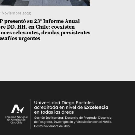
 Noviembre 2025
18 Noviembre 20
 presentó su 23° Informe Anual
Entre avances
re DD. HH. en Chile: coexisten
persisten: UD
nces relevantes, deudas persistentes
sobre Derech
esafíos urgentes