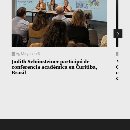
25 Mayo 2026
15 En
Judith Schönsteiner participó de
Nuevo
conferencia académica en Curitiba,
Casas
Brasil
en ab
carre