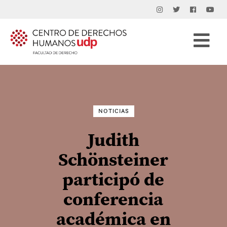
Buscar
por:
NOTICIAS
Judith
Schönsteiner
participó de
conferencia
académica en