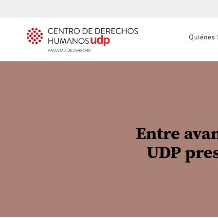
Quiénes
Entre avan
UDP pres