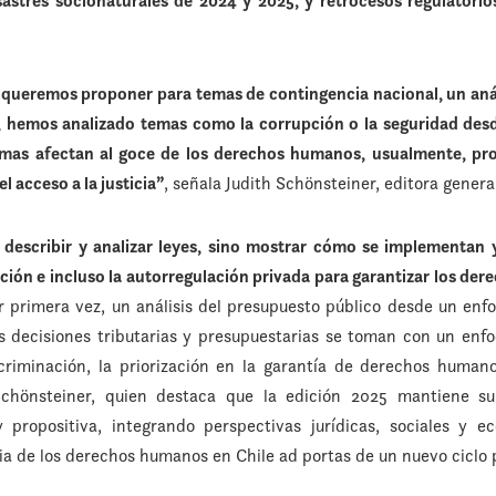
sastres socionaturales de 2024 y 2025, y retrocesos regulatori
,
queremos proponer para temas de contingencia nacional, un anál
, hemos analizado temas como la corrupción o la seguridad des
mas afectan al goce de los derechos humanos, usualmente, pro
el acceso a la justicia”
, señala Judith Schönsteiner, editora genera
 describir y analizar leyes, sino mostrar cómo se implementan y
ación e incluso la autorregulación privada para garantizar los dere
r primera vez, un análisis del presupuesto público desde un en
as decisiones tributarias y presupuestarias se toman con un en
riminación, la priorización en la garantía de derechos humano
 Schönsteiner, quien destaca que la edición 2025 mantiene s
 propositiva, integrando perspectivas jurídicas, sociales y 
ia de los derechos humanos en Chile ad portas de un nuevo ciclo p