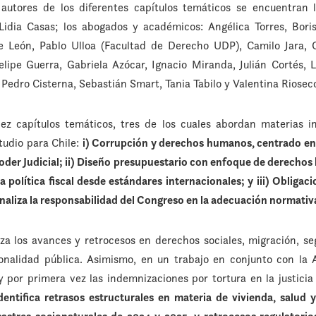
s autores de los diferentes capítulos temáticos se encuentran 
dia Casas; los abogados y académicos: Angélica Torres, Boris
e León, Pablo Ulloa (Facultad de Derecho UDP), Camilo Jara, C
ipe Guerra, Gabriela Azócar, Ignacio Miranda, Julián Cortés, 
Pedro Cisterna, Sebastián Smart, Tania Tabilo y Valentina Riosec
ez capítulos temáticos, tres de los cuales abordan materias i
tudio para Chile:
i) Corrupción y derechos humanos, centrado en 
 Poder Judicial; ii) Diseño presupuestario con enfoque de derech
a política fiscal desde estándares internacionales; y iii) Oblig
analiza la responsabilidad del Congreso en la adecuación normativa
za los avances y retrocesos en derechos sociales, migración, se
onalidad pública. Asimismo, en un trabajo en conjunto con la
 por primera vez las indemnizaciones por tortura en la justicia c
entifica retrasos estructurales en materia de vivienda, salud y 