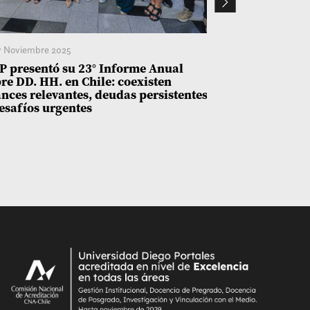
 Noviembre 2025
18 Noviembre 20
 presentó su 23° Informe Anual
Entre avances
re DD. HH. en Chile: coexisten
persisten: UD
nces relevantes, deudas persistentes
sobre Derech
esafíos urgentes