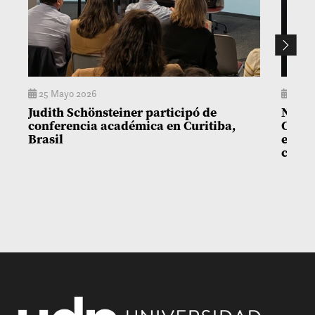
25 Mayo 2026
15 En
Judith Schönsteiner participó de
Nuevo
conferencia académica en Curitiba,
Casas
Brasil
en ab
carre