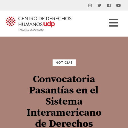
Buscar
por:
NOTICIAS
Convocatoria
Pasantías en el
Sistema
Interamericano
de Derechos