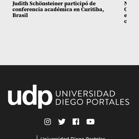
Judith Schönsteiner participó de
Nuevo
conferencia académica en Curitiba,
Casas
Brasil
en ab
carre