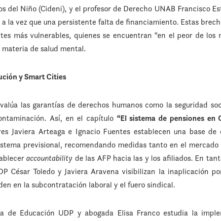
s del Niño (Cideni), y el profesor de Derecho UNAB Francisco Es
 a la vez que una persistente falta de financiamiento. Estas bre
entes más vulnerables, quienes se encuentran “en el peor de lo
en materia de salud mental.
ución y Smart Cities
valúa las garantías de derechos humanos como la seguridad socia
ntaminación. Así, en el capítulo
“El sistema de pensiones en C
res Javiera Arteaga e Ignacio Fuentes establecen una base de 
 sistema previsional, recomendando medidas tanto en el mercado 
tablecer
accountability
de las AFP hacia las y los afiliados. En tanto
 César Toledo y Javiera Aravena visibilizan la inaplicación por
en en la subcontratación laboral y el fuero sindical.
ca de Educación UDP y abogada Elisa Franco estudia la impl