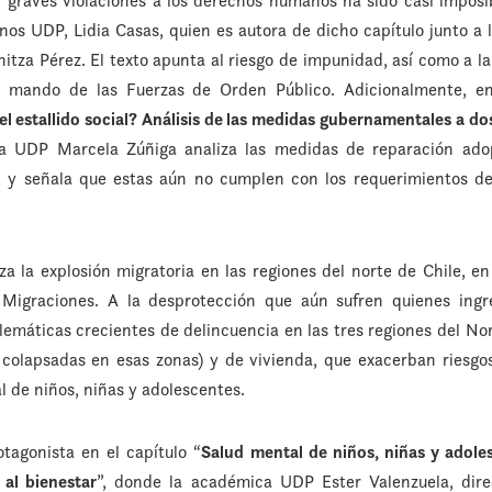
 graves violaciones a los derechos humanos ha sido casi imposib
s UDP, Lidia Casas, quien es autora de dicho capítulo junto a
tza Pérez. El texto apunta al riesgo de impunidad, así como a la
to mando de las Fuerzas de Orden Público. Adicionalmente, e
del estallido social? Análisis de las medidas gubernamentales a d
ra UDP Marcela Zúñiga analiza las medidas de reparación ado
r, y señala que estas aún no cumplen con los requerimientos d
za la explosión migratoria en las regiones del norte de Chile, 
Migraciones. A la desprotección que aún sufren quienes ingr
emáticas crecientes de delincuencia en las tres regiones del Nor
colapsadas en esas zonas) y de vivienda, que exacerban riesgos
al de niños, niñas y adolescentes.
tagonista en el capítulo “
Salud mental de niños, niñas y adole
al bienestar
”, donde la académica UDP Ester Valenzuela, dire