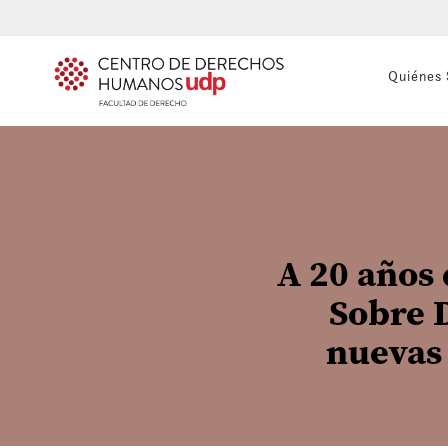
Quiénes
A 20 años
Sobre 
nuevas 