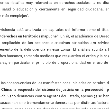
nemos desafíos muy relevantes en derechos sociales; la no dis
 salud o educación y ciertamente en seguridad ciudadana, en
to más complejas”.
violencia está analizada en capítulos del Informe como el titu
 y derechos en territorios mapuche
”
. En él, el académico de Der
 y ampliación de las acciones disruptivas atribuidas a/o reivin
emento de la delincuencia en esas zonas. El análisis apunta a l
chos humanos, tomando medidas que resguarden el orden y la segu
les, en particular el principio de proporcionalidad en el uso de
las consecuencias de las manifestaciones iniciadas en octubre de
China: la respuesta del sistema de justicia en la persecución p
 de 8.500 denuncias contra agentes del Estado, apenas 75 se ha
causas han sido tremendamente demoradas por distintos factores,