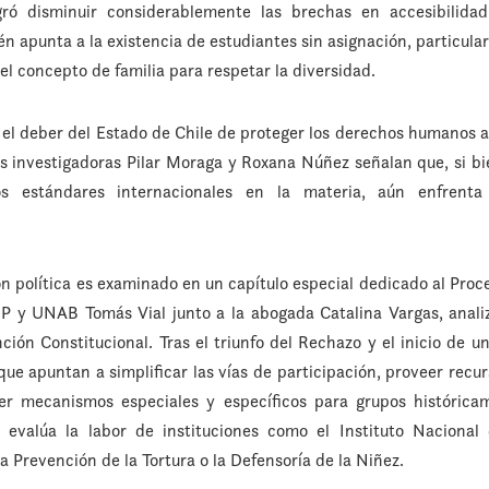
gró disminuir considerablemente las brechas en accesibilidad
n apunta a la existencia de estudiantes sin asignación, particul
el concepto de familia para respetar la diversidad.
 el deber del Estado de Chile de proteger los derechos humanos a
as investigadoras Pilar Moraga y Roxana Núñez señalan que, si 
s estándares internacionales en la materia, aún enfrenta
ón política es examinado en un capítulo especial dedicado al Pro
 y UNAB Tomás Vial junto a la abogada Catalina Vargas, anali
ción Constitucional. Tras el triunfo del Rechazo y el inicio de u
e apuntan a simplificar las vías de participación, proveer recu
er mecanismos especiales y específicos para grupos histórica
n evalúa la labor de instituciones como el Instituto Naciona
 Prevención de la Tortura o la Defensoría de la Niñez.