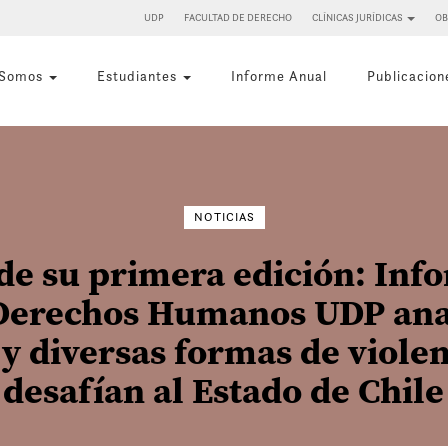
UDP
FACULTAD DE DERECHO
CLÍNICAS JURÍDICAS
OB
 Somos
Estudiantes
Informe Anual
Publicacion
Buscar
por:
NOTICIAS
 de su primera edición: Inf
Derechos Humanos UDP anal
y diversas formas de viole
desafían al Estado de Chile