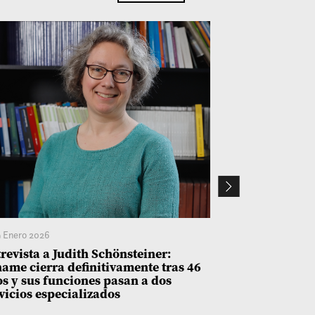
 Enero 2026
28 Noviembre 2
revista a Judith Schönsteiner:
Entrevista a 
ame cierra definitivamente tras 46
Informe UDP 
s y sus funciones pasan a dos
de Kast y Jar
vicios especializados
las minorías”