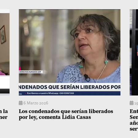
6 Marzo 2026
19
n la
Los condenados que serían liberados
Ent
ner
por ley, comenta Lidia Casas
Sen
año
ser