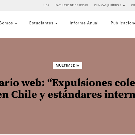
UDP
FACULTAD DE DERECHO
CLÍNICAS JURÍDICAS
OB
 Somos
Estudiantes
Informe Anual
Publicacion
Buscar
por:
MULTIMEDIA
rio web: “Expulsiones cole
en Chile y estándares inter