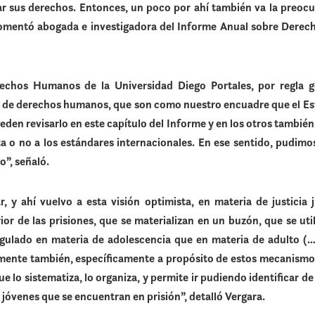
ar sus derechos. Entonces, un poco por ahí también va la preoc
 comentó abogada e investigadora del Informe Anual sobre Der
echos Humanos de la Universidad Diego Portales, por regla ge
 de derechos humanos, que son como nuestro encuadre que el Est
eden revisarlo en este capítulo del Informe y en los otros también, 
ta o no a los estándares internacionales. En ese sentido, pudim
o”, señaló.
r, y ahí vuelvo a esta visión optimista, en materia de justicia
rior de las prisiones, que se materializan en un buzón, que se utili
ulado en materia de adolescencia que en materia de adulto (
emente también, específicamente a propósito de estos mecanismos
 lo sistematiza, lo organiza, y permite ir pudiendo identificar d
 jóvenes que se encuentran en prisión”, detalló Vergara.