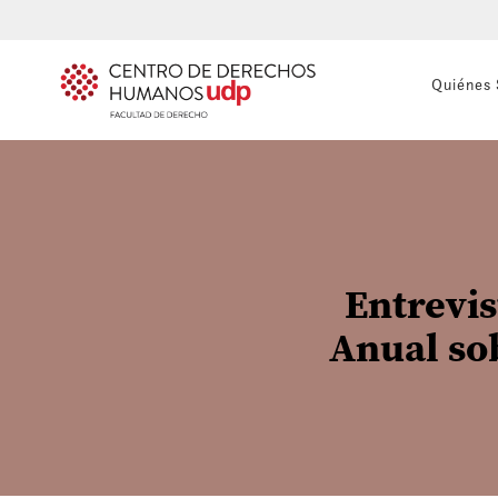
Quiénes
Entrevis
Anual so