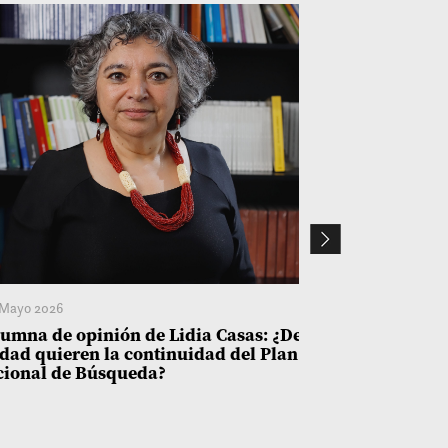
Mayo 2026
6 Mayo 2026
umna de opinión de Lidia Casas: ¿De
DECLARACIÓN
dad quieren la continuidad del Plan
Comisionado 
cional de Búsqueda?
Comisión Ver