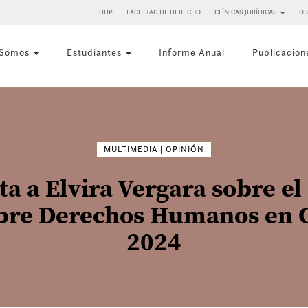
UDP
FACULTAD DE DERECHO
CLÍNICAS JURÍDICAS
OB
 Somos
Estudiantes
Informe Anual
Publicacion
Buscar
por:
MULTIMEDIA | OPINIÓN
ta a Elvira Vergara sobre e
bre Derechos Humanos en 
2024