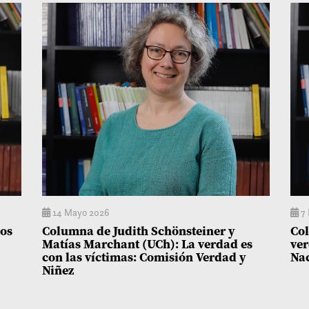
14 Mayo 2026
7 
dos
Columna de Judith Schönsteiner y
Col
Matías Marchant (UCh): La verdad es
ver
con las víctimas: Comisión Verdad y
Na
Niñez