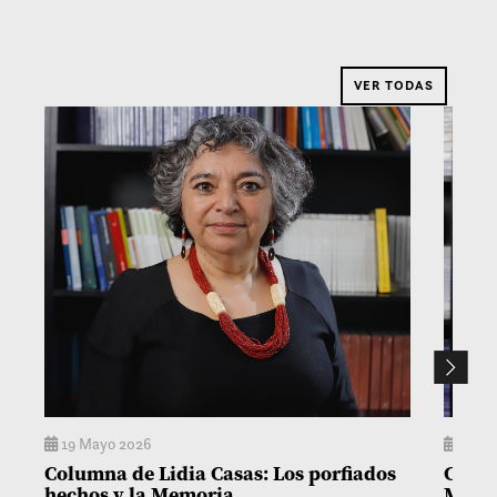
VER TODAS
19 Mayo 2026
14 M
Columna de Lidia Casas: Los porfiados
Colum
hechos y la Memoria
Matía