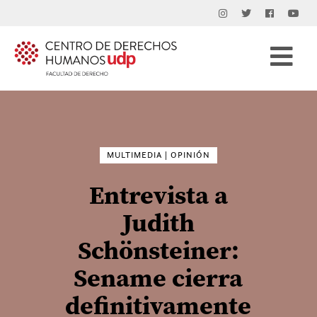
Buscar
por:
MULTIMEDIA | OPINIÓN
Entrevista a
Judith
Schönsteiner:
Sename cierra
definitivamente