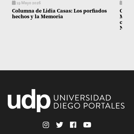
19 Mayo 2026
14 M
Columna de Lidia Casas: Los porfiados
Colum
hechos y la Memoria
Matía
con l
Niñez