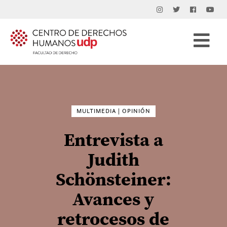
Buscar
por:
MULTIMEDIA | OPINIÓN
Entrevista a
Judith
Schönsteiner:
Avances y
retrocesos de