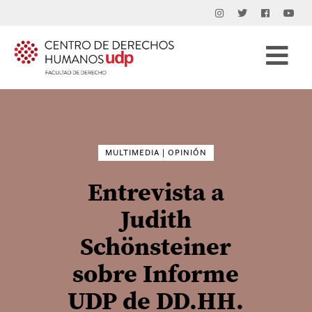
Buscar
por:
MULTIMEDIA | OPINIÓN
Entrevista a
Judith
Schönsteiner
sobre Informe
UDP de DD.HH.