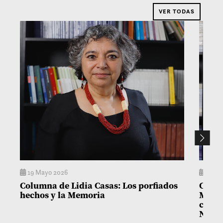
VER TODAS
19 Mayo 2026
14 M
Columna de Lidia Casas: Los porfiados
Colum
hechos y la Memoria
Matía
con l
Niñez