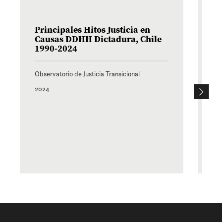
Principales Hitos Justicia en
Ma
Causas DDHH Dictadura, Chile
Mi
1990-2024
Hu
2
Observatorio de Justicia Transicional
Obs
2024
20