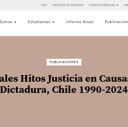
UDP
FACULTAD DE DERECHO
CLÍNICAS JURÍDICAS
OB
 Somos
Estudiantes
Informe Anual
Publicacion
Buscar
por:
PUBLICACIONES
ales Hitos Justicia en Cau
Dictadura, Chile 1990-202