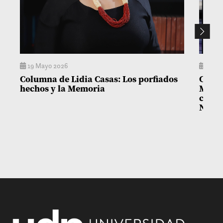
19 Mayo 2026
14 M
Columna de Lidia Casas: Los porfiados
Colum
hechos y la Memoria
Matía
con l
Niñez