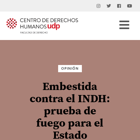
Buscar
por:
OPINIÓN
Embestida
contra el INDH:
prueba de
fuego para el
Estado