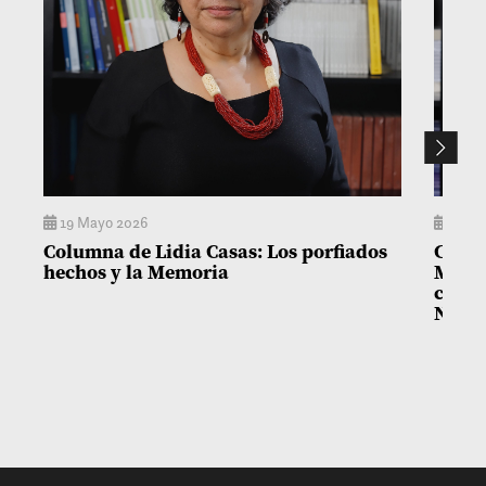
19 Mayo 2026
14 M
Columna de Lidia Casas: Los porfiados
Colum
hechos y la Memoria
Matía
con l
Niñez