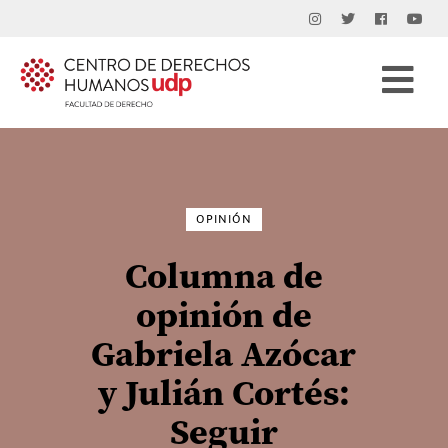
Buscar
por:
OPINIÓN
Columna de
opinión de
Gabriela Azócar
y Julián Cortés:
Seguir