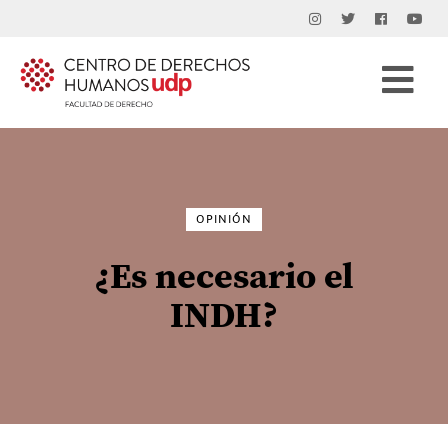
Buscar
por:
OPINIÓN
¿Es necesario el
INDH?