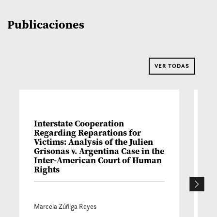
Publicaciones
VER TODAS
Interstate Cooperation
A
Regarding Reparations for
es
Victims: Analysis of the Julien
so
Grisonas v. Argentina Case in the
vi
Inter-American Court of Human
Rights
El
Rey
Marcela Zúñiga Reyes
20