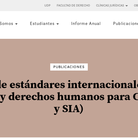
UDP
FACULTAD DE DERECHO
CLÍNICAS JURÍDICAS
OB
 Somos
Estudiantes
Informe Anual
Publicacion
Buscar
por:
PUBLICACIONES
de estándares internacional
y derechos humanos para 
y SIA)