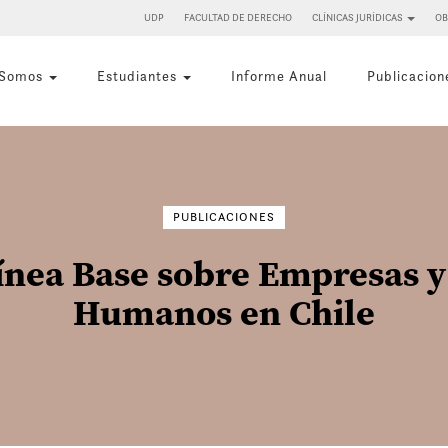
UDP
FACULTAD DE DERECHO
CLÍNICAS JURÍDICAS
OB
 Somos
Estudiantes
Informe Anual
Publicacion
Buscar
por:
PUBLICACIONES
ínea Base sobre Empresas 
Humanos en Chile