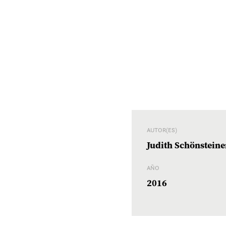
AUTOR(ES)
Judith Schönsteine
AÑO
2016