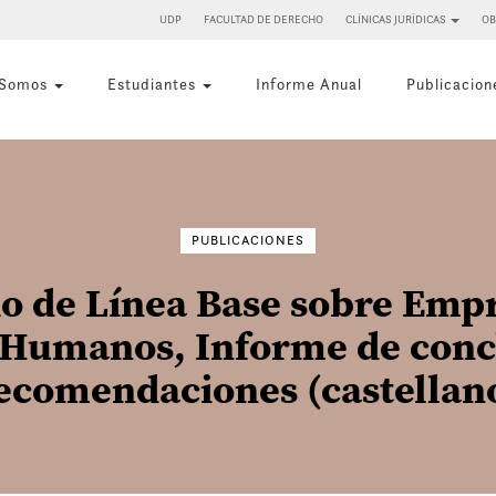
UDP
FACULTAD DE DERECHO
CLÍNICAS JURÍDICAS
OB
 Somos
Estudiantes
Informe Anual
Publicacion
Buscar
por:
PUBLICACIONES
io de Línea Base sobre Empr
Humanos, Informe de conc
ecomendaciones (castellan