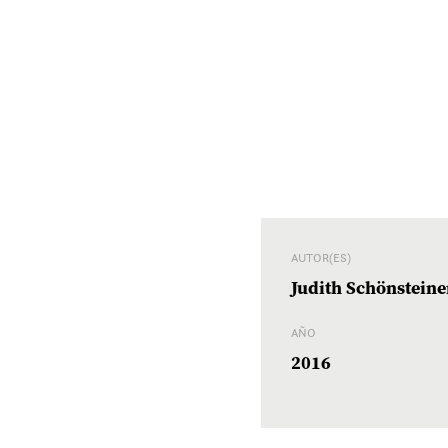
AUTOR(ES)
Judith Schönsteine
AÑO
2016