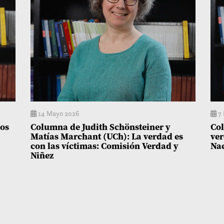
14 Mayo 2026
7 
dos
Columna de Judith Schönsteiner y
Col
Matías Marchant (UCh): La verdad es
ver
con las víctimas: Comisión Verdad y
Na
Niñez