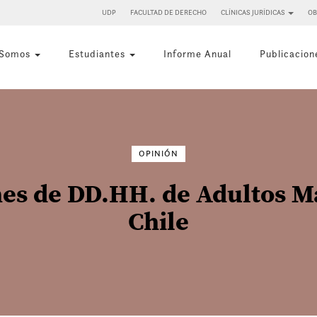
UDP
FACULTAD DE DERECHO
CLÍNICAS JURÍDICAS
OB
 Somos
Estudiantes
Informe Anual
Publicacion
Buscar
por:
OPINIÓN
nes de DD.HH. de Adultos M
Chile