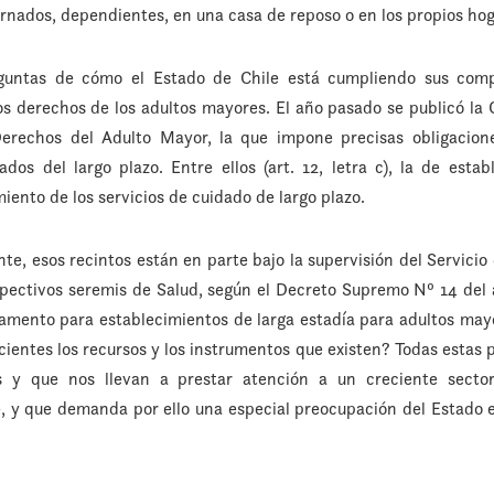
ernados, dependientes, en una casa de reposo o en los propios hog
eguntas de cómo el Estado de Chile está cumpliendo sus comp
os derechos de los adultos mayores. El año pasado se publicó l
Derechos del Adulto Mayor, la que impone precisas obligacione
os del largo plazo. Entre ellos (art. 12, letra c), la de esta
ento de los servicios de cuidado de largo plazo.
nte, esos recintos están en parte bajo la supervisión del Servic
pectivos seremis de Salud, según el Decreto Supremo Nº 14 del 
amento para establecimientos de larga estadía para adultos may
icientes los recursos y los instrumentos que existen? Todas estas 
s y que nos llevan a prestar atención a un creciente sector
, y que demanda por ello una especial preocupación del Estado 