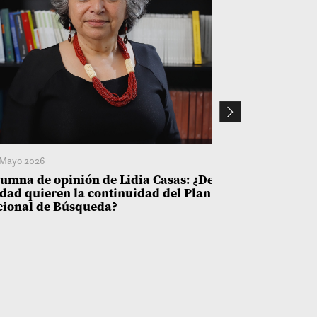
Mayo 2026
6 Mayo 2026
umna de opinión de Lidia Casas: ¿De
DECLARACIÓN
dad quieren la continuidad del Plan
Comisionado 
cional de Búsqueda?
Comisión Ver