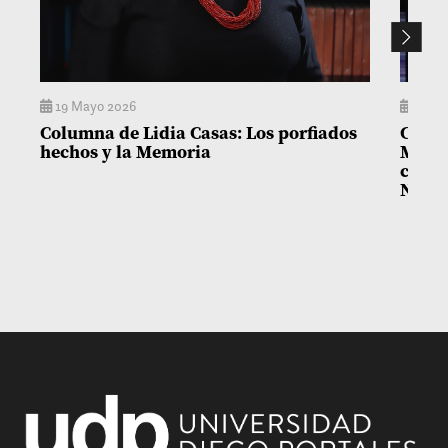
19 Mayo 2026
14 M
Columna de Lidia Casas: Los porfiados
Colum
hechos y la Memoria
Matía
con l
Niñez