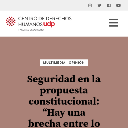
Buscar
por:
MULTIMEDIA | OPINIÓN
Seguridad en la
propuesta
constitucional:
“Hay una
brecha entre lo