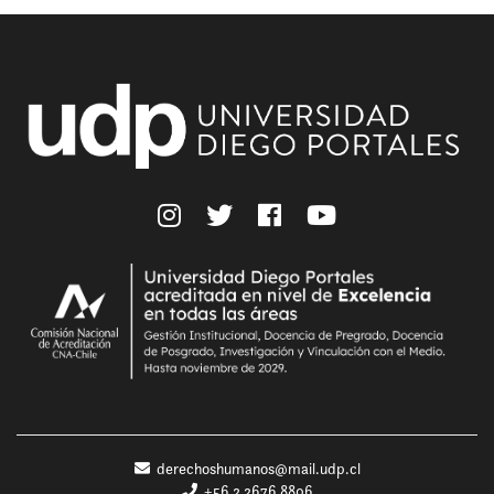
derechoshumanos@mail.udp.cl
+56 2 2676 8806