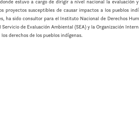
nde estuvo a cargo de dirigir a nivel nacional la evaluación y
os proyectos susceptibles de causar impactos a los pueblos indí
es, ha sido consultor para el Instituto Nacional de Derechos Hu
 Servicio de Evaluación Ambiental (SEA) y la Organización Intern
 los derechos de los pueblos indígenas.
de Expertos del SEA para la evaluación de la Consulta Indígena 
Política Nacional Minera 2050 del Ministerio de Minería; y Mi
Indígena de la Convención Constitucional de Chile. Ha impart
 derechos de los pueblos indígenas; derecho internacional pú
ación de recursos naturales en distintas universidades nacional
 a consulta, tierra y territorios indígenas, participación en 
s en Chile y el extranjero.
or en el Centro de Derechos Humanos y del Programa de Derecho 
Universidad Diego Portales.