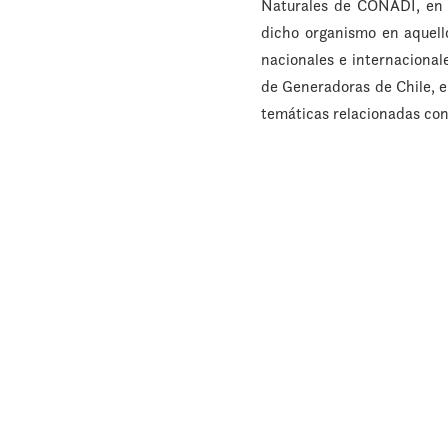
Naturales de CONADI, en do
dicho organismo en aquell
nacionales e internacional
de Generadoras de Chile, el
temáticas relacionadas con
Ha sido miembro del Panel 
Capítulo Indígena de la 
Participación y Consulta 
posgrado en las áreas de
derecho ambiental y regul
extensamente sobre derecho
jurídico, en revistas y libro
Actualmente es Investigad
Facultad de Derecho de la 