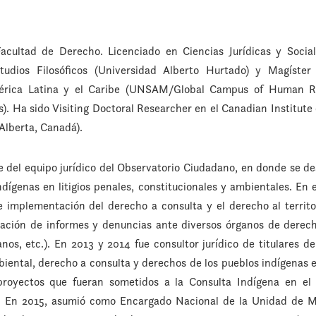
Facultad de Derecho. Licenciado en Ciencias Jurídicas y Social
tudios Filosóficos (Universidad Alberto Hurtado) y Magíst
érica Latina y el Caribe (UNSAM/Global Campus of Human Ri
s). Ha sido Visiting Doctoral Researcher en el Canadian Institute
Alberta, Canadá).
te del equipo jurídico del Observatorio Ciudadano, en donde se
ígenas en litigios penales, constitucionales y ambientales. En e
de implementación del derecho a consulta y el derecho al territ
oración de informes y denuncias ante diversos órganos de dere
s, etc.). En 2013 y 2014 fue consultor jurídico de titulares de
iental, derecho a consulta y derechos de los pueblos indígenas e
proyectos que fueran sometidos a la Consulta Indígena en el
. En 2015, asumió como Encargado Nacional de la Unidad de 