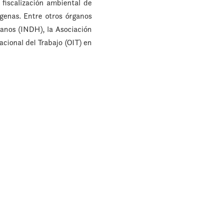
 fiscalización ambiental de
genas. Entre otros órganos
manos (INDH), la Asociación
acional del Trabajo (OIT) en
en el SEIA; Comisionado del
embro de la Secretaría de
ido docencia de pregrado y
blico y derechos humanos;
es. Asimismo, ha publicado
los beneficios y pluralismo
y Política Ambiental de la