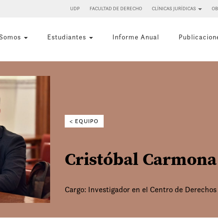
UDP
FACULTAD DE DERECHO
CLÍNICAS JURÍDICAS
OB
 Somos
Estudiantes
Informe Anual
Publicacion
Buscar
por:
< EQUIPO
Cristóbal Carmona
Cargo: Investigador en el Centro de Derecho