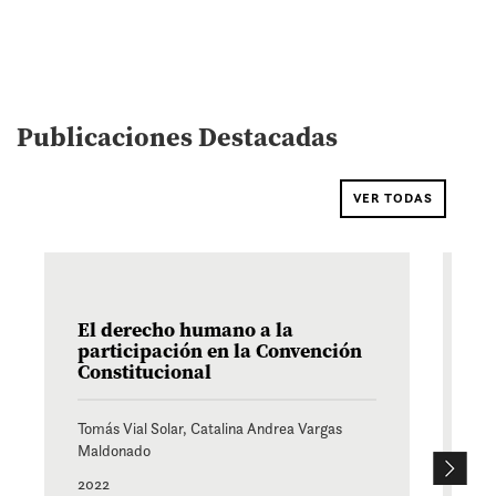
Publicaciones Destacadas
VER TODAS
El derecho humano a la
M
participación en la Convención
H
Constitucional
ar
Tomás Vial Solar, Catalina Andrea Vargas
Ce
Maldonado
20
2022