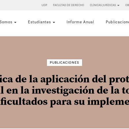
UDP
FACULTAD DE DERECHO
CLÍNICAS JURÍDICAS
OB
 Somos
Estudiantes
Informe Anual
Publicacion
Buscar
por:
PUBLICACIONES
ica de la aplicación del pro
 en la investigación de la t
ificultados para su implem