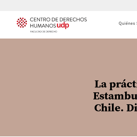
Quiénes
La práct
Estambul
Chile. D