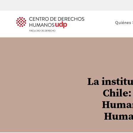
Quiénes
La insti
Chile:
Human
Human