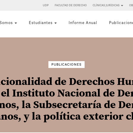
UDP
FACULTAD DE DERECHO
CLÍNICAS JURÍDICAS
OB
 Somos
Estudiantes
Informe Anual
Publicacion
Buscar
por:
PUBLICACIONES
tucionalidad de Derechos H
 el Instituto Nacional de D
os, la Subsecretaría de De
os, y la política exterior c