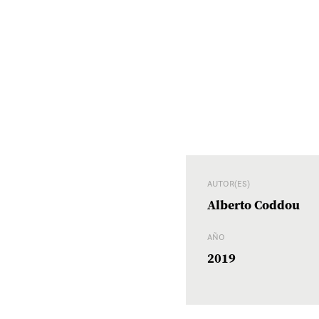
AUTOR(ES)
Alberto Coddou
AÑO
2019