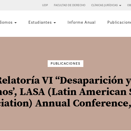
UDP
FACULTAD DE DERECHO
CLÍNICAS JURÍDICAS
OB
 Somos
Estudiantes
Informe Anual
Publicacion
Buscar
por:
PUBLICACIONES
elatoría VI “Desaparición 
s’, LASA (Latin American 
iation) Annual Conference