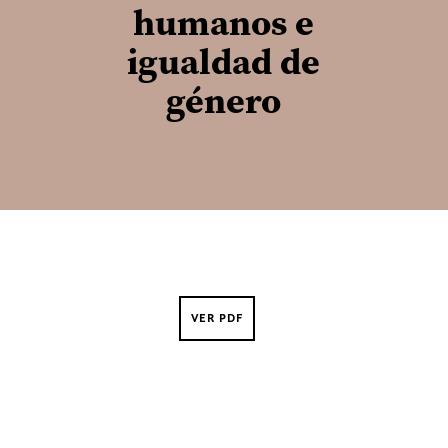
humanos e
igualdad de
género
VER PDF