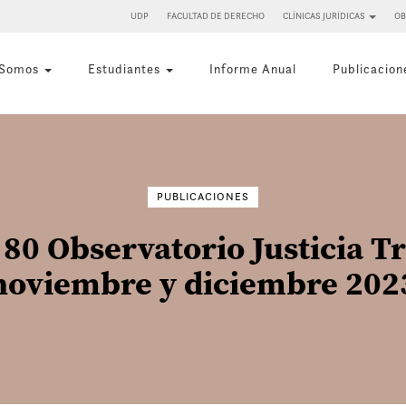
UDP
FACULTAD DE DERECHO
CLÍNICAS JURÍDICAS
OB
 Somos
Estudiantes
Informe Anual
Publicacion
Buscar
por:
PUBLICACIONES
 80 Observatorio Justicia T
noviembre y diciembre 202