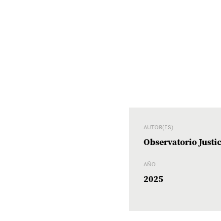
AUTOR(ES)
Observatorio Justi
AÑO
2025