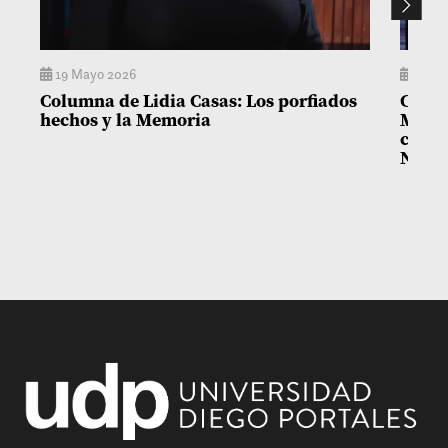
19 Mayo 2026
14 M
Columna de Lidia Casas: Los porfiados
Colum
hechos y la Memoria
Matía
con l
Niñez