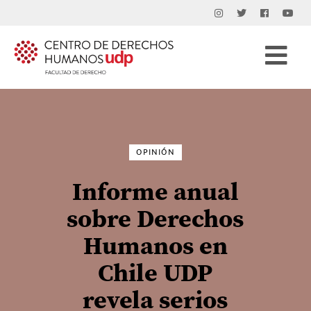
Buscar
por:
OPINIÓN
Informe anual
sobre Derechos
Humanos en
Chile UDP
revela serios