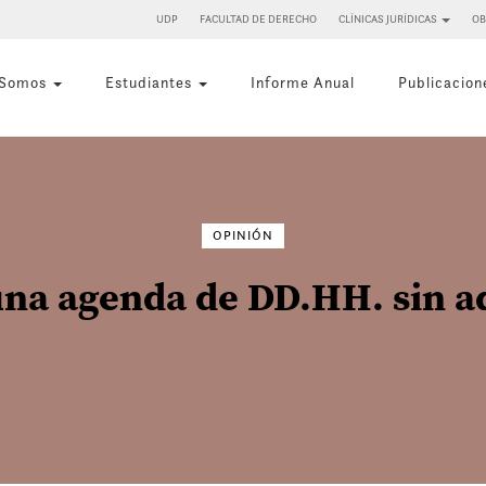
UDP
FACULTAD DE DERECHO
CLÍNICAS JURÍDICAS
OB
 Somos
Estudiantes
Informe Anual
Publicacion
Buscar
por:
OPINIÓN
una agenda de DD.HH. sin ad