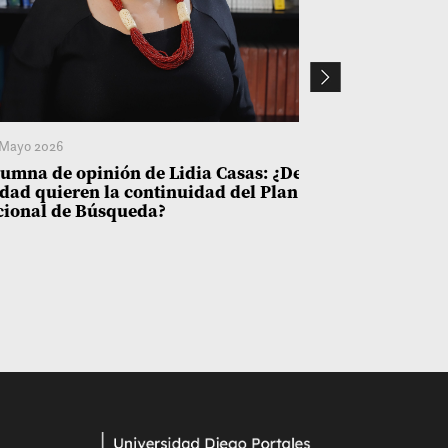
Mayo 2026
6 Mayo 2026
umna de opinión de Lidia Casas: ¿De
DECLARACIÓN
dad quieren la continuidad del Plan
Comisionado 
cional de Búsqueda?
Comisión Ver