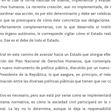
en el cual la forma habitual de diseñar, implementar y evaluar
chos humanos. La reciente creación, aun no implementada, de 
ordinar esa acción, es por ello determinante y debe ser celebra
no que se preocupara de cómo éste concretiza sus obligaciones.
rfectamente complementarias, con la que desarrolla el Insti
o órgano autónomo, le corresponde vigilar cómo el Estado realiz
o. Ese es el debe de todo el Estado.
tral en este camino de avanzar hacia un Estado que otorgue efec
ción del Plan Nacional de Derechos Humanos, que contempla
n nuevo instrumento de política pública, discutido por un nuevo 
esidente de la República, lo que asegura, en principio, el máxi
dinación entre las diversas políticas públicas que tienen que ver
ativo es necesario, pero aun está por verse como se implementará.
isma normativa, es cómo la sociedad civil participará en la 
nal. La ley no lo determina, aunque le deja la responsabili