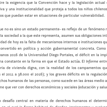
re la exigencia que la Convención hace y la legislación actual 
va y una institucionalidad que proteja a todos los niños chileno
llos que puedan estar en situaciones de particular vulnerabilidad.
que no es sino un estado permanente- es reflejo de un fenómeno 
 la sociedad a la que este representa, asumen sus obligaciones i
dad de hoy es la falta de mecanismos internos e instituciones qu
onvertido en política y acción gubernamental concreta. Como r
nos 2016 de la Universidad Diego Portales, el déficit en la im
a constante en la forma en que el Estado actúa. El
Informe
entre
eria de vivienda digna, con la realidad de los campamentos 
s el 2011 a 38.000 el 2016); y los graves déficits en la regulació
chos humanos de las personas, como sucede en las áreas medio a
ene que ver con derechos económicos y sociales (educación y salu
un desafío central en materia de derechos humanos el determ