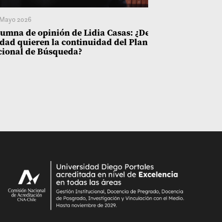
Mayo 2026
6 Mayo 2026
umna de opinión de Lidia Casas: ¿De
DECLARACIÓN
dad quieren la continuidad del Plan
Comisionado 
cional de Búsqueda?
Comisión Ver