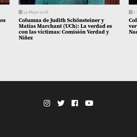
14 Mayo 2026
7 
dos
Columna de Judith Schönsteiner y
Col
Matías Marchant (UCh): La verdad es
ver
con las víctimas: Comisión Verdad y
Na
Niñez