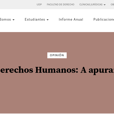
UDP
FACULTAD DE DERECHO
CLÍNICAS JURÍDICAS
OB
 Somos
Estudiantes
Informe Anual
Publicacion
Buscar
por:
OPINIÓN
Derechos Humanos: A apurar