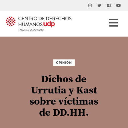
Buscar
por:
OPINIÓN
Dichos de
Urrutia y Kast
sobre víctimas
de DD.HH.