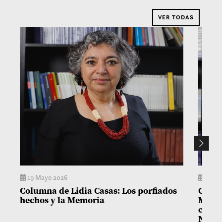
VER TODAS
19 Mayo 2026
14 M
Columna de Lidia Casas: Los porfiados
Colum
hechos y la Memoria
Matía
con l
Niñez