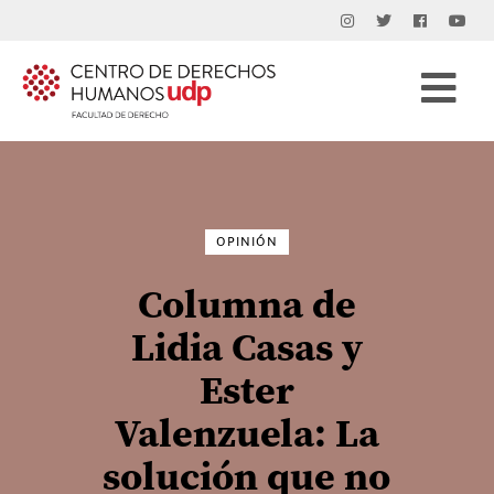
Buscar
por:
OPINIÓN
Columna de
Lidia Casas y
Ester
Valenzuela: La
solución que no