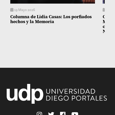
19 Mayo 2026
14 M
Columna de Lidia Casas: Los porfiados
Colum
hechos y la Memoria
Matía
con l
Niñez