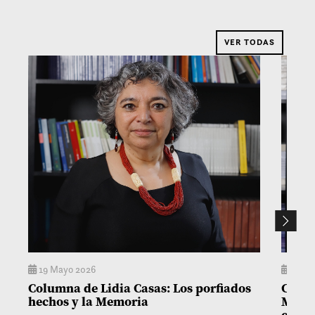
VER TODAS
19 Mayo 2026
14 M
Columna de Lidia Casas: Los porfiados
Colum
hechos y la Memoria
Matía
con l