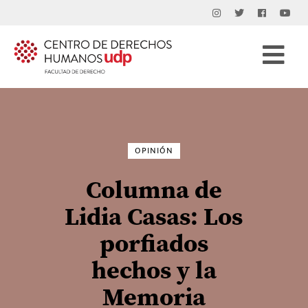
Buscar
por:
OPINIÓN
Columna de
Lidia Casas: Los
porfiados
hechos y la
Memoria