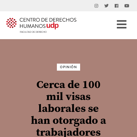
Buscar
por:
OPINIÓN
Cerca de 100
mil visas
laborales se
han otorgado a
trabajadores